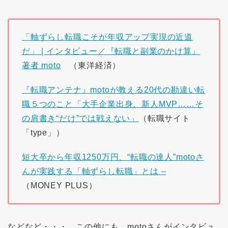
「軸ずらし転職こそが年収アップ実現の近道
だ」 | インタビュー／『転職と副業のかけ算』
著者 moto
（東洋経済）
『転職アンテナ』motoが教える20代の勘違い転
職５つのこと「大手企業出身、新人MVP……そ
の肩書き“だけ”では戦えない」
（転職サイト
「type」）
短大卒から年収1250万円、“転職の達人”motoさ
んが実践する「軸ずらし転職」とは –
（MONEY PLUS）
などなど・・・。この他にも、motoさんがインタビュ