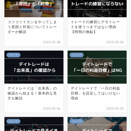
コツコツドカンをやってしま
トレードの練習にデモトレー
う原因と対策についてトレー
ドを使うべきではない理由
ダーが解説
【時間の無駄】
2020-05-08
2020-05-06
トレード
トレード
デイトレードは「出来高」の
デイトレードで「一日の利益
確認から始まる！基本的な見
目標」を設定してはいけない
方も解説
理由
2020-05-06
2020-05-05
トレード
トレード