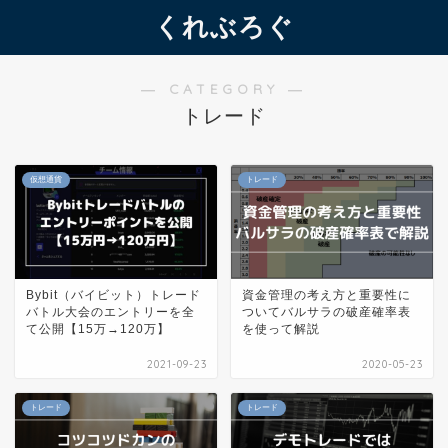
くれぶろぐ
― CATEGORY ―
トレード
仮想通貨
トレード
Bybit（バイビット）トレード
資金管理の考え方と重要性に
バトル大会のエントリーを全
ついてバルサラの破産確率表
て公開【15万→120万】
を使って解説
2021-09-23
2020-05-23
トレード
トレード